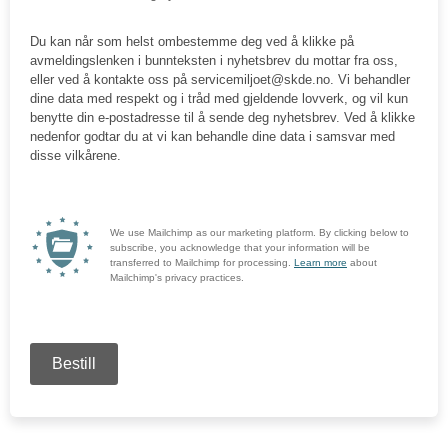
Du kan når som helst ombestemme deg ved å klikke på
avmeldingslenken i bunnteksten i nyhetsbrev du mottar fra oss,
eller ved å kontakte oss på servicemiljoet@skde.no. Vi behandler
dine data med respekt og i tråd med gjeldende lovverk, og vil kun
benytte din e-postadresse til å sende deg nyhetsbrev. Ved å klikke
nedenfor godtar du at vi kan behandle dine data i samsvar med
disse vilkårene.
We use Mailchimp as our marketing platform. By clicking below to
subscribe, you acknowledge that your information will be
transferred to Mailchimp for processing.
Learn more
about
Mailchimp's privacy practices.